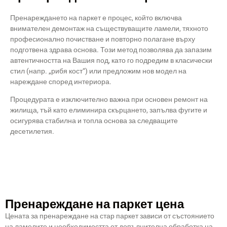
Пренареждането на паркет е процес, който включва
внимателен демонтаж на съществуващите ламели, тяхното
професионално почистване и повторно полагане върху
подготвена здрава основа. Този метод позволява да запазим
автентичността на Вашия под, като го подредим в класически
стил (напр. „рибя кост“) или предложим нов модел на
нареждане според интериора.
Процедурата е изключително важна при основен ремонт на
жилища, тъй като елиминира скърцането, запълва фугите и
осигурява стабилна и топла основа за следващите
десетилетия.
Пренареждане на паркет цена
Цената за пренареждане на стар паркет зависи от състоянието
на ламелите и необходимостта от допълнителна обработка на