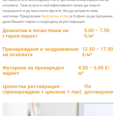
основата. Тази услуга е най-ефективният начин да спрете
скърцането и да запълните фугите, без да купувате нова
настилка. Предлагаме
безплатен оглед
в София, за да преценим
дали Вашият паркет е подходящ за реставрация.
Демонтаж и почистване на
5.00 – 7.50
стария паркет
€/м²
Пренареждане и заздравяване
12.50 – 17.50
на основата
€/м²
Фугиране на пренареден
4.00 – 6.00 €/
паркет
м²
Цялостна реставрация
По
(пренареждане + циклене + лак)
договаряне