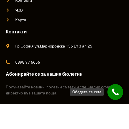
Контакти
ЧЗВ
Карта
Контакти
Гр София ул.Царибродска 136 Ет 3 ап 25
0898 97 6666
Абонирайте се за нашия бюлетин
Получавайте новини, полезни съвети и специални оферти
Обадете се сега
директно във вашата поща